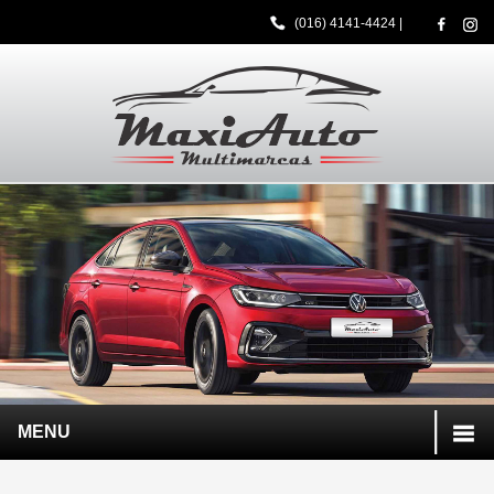
(016) 4141-4424
|
MENU