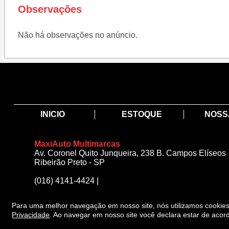
Observações
Não há observações no anúncio.
INICIO
ESTOQUE
NOSS
MaxiAuto Multimarcas
Av. Coronel Quito Junqueira, 238 B. Campos Elíseos
Ribeirão Preto - SP
(016) 4141-4424
|
Para uma melhor navegação em nosso site, nós utilizamos cooki
Política de Privacidade
Privacidade
.
Ao navegar em nosso site você declara estar de acor