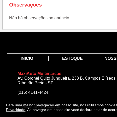
Observações
Não há observações no anúncio.
INICIO
ESTOQUE
NOSS
MaxiAuto Multimarcas
Av. Coronel Quito Junqueira, 238 B. Campos Elíseos
Ribeirão Preto - SP
(016) 4141-4424
|
Para uma melhor navegação em nosso site, nós utilizamos cooki
Política de Privacidade
Privacidade
.
Ao navegar em nosso site você declara estar de acor