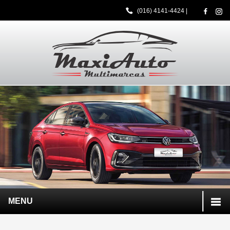
(016) 4141-4424
|
MENU